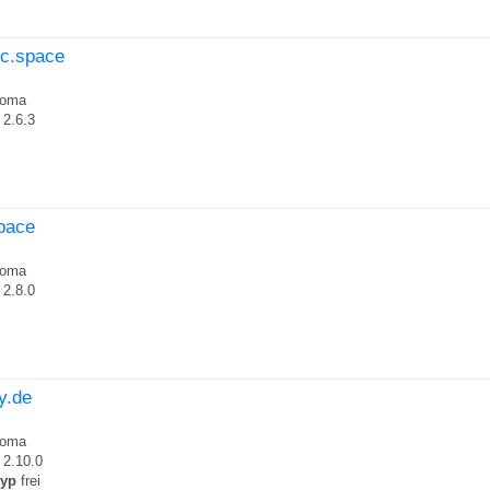
ic.space
roma
2.6.3
space
roma
2.8.0
y.de
roma
2.10.0
typ
frei