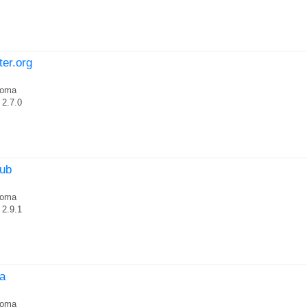
ter.org
roma
2.7.0
lub
roma
2.9.1
ua
roma