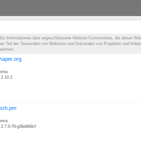
t Du Informationen über angeschlossene Website-Communities, die dieser Web
leiner Teil der Tausenden von Websites und Dutzenden von Projekten und Anbie
lnehmen.
shaper.org
roma
2.10.2
eizh.pm
roma
2.7.0-70-g36d469cf