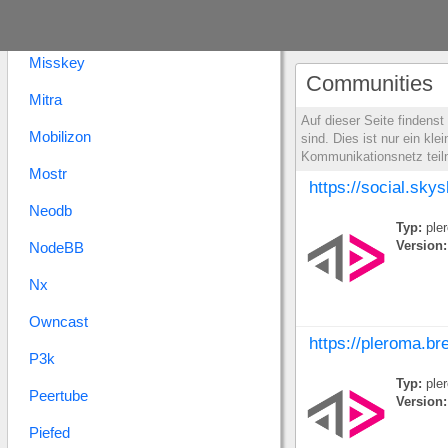
Microdotblog
Misskey
Communities
Mitra
Auf dieser Seite findens
Mobilizon
sind. Dies ist nur ein k
Kommunikationsnetz tei
Mostr
https://social.sky
Neodb
Typ:
ple
NodeBB
Version:
Nx
Owncast
https://pleroma.br
P3k
Typ:
ple
Peertube
Version:
Piefed