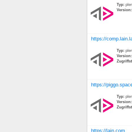
Typ:
ple
Version:
https://comp.lain.l
Typ:
ple
Version:
Zugriffs
https://piggo.spac
Typ:
ple
Version:
Zugriffs
https://lain.com