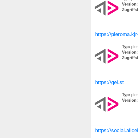
Version:
Zugriffs
https://pleroma.kj
Typ:
ple
Version:
Zugriffs
https://gei.st
Typ:
ple
Version:
https://social.alic