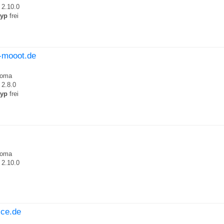
2.10.0
typ
frei
r-mooot.de
roma
2.8.0
typ
frei
roma
2.10.0
eice.de