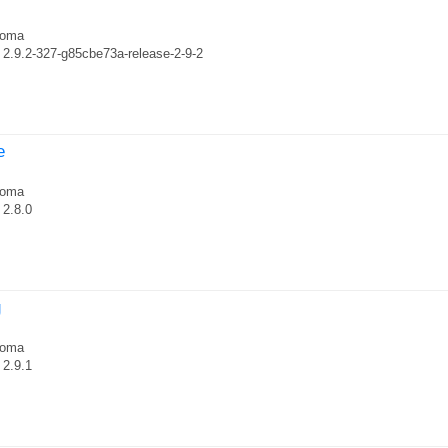
roma
2.9.2-327-g85cbe73a-release-2-9-2
e
roma
2.8.0
g
roma
2.9.1