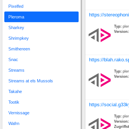
Pixelfed
https://stereophon
Pleroma
Typ:
ple
Sharkey
Version:
Shrimpkey
Smithereen
Snac
https://blah.rako.
Streams
Typ:
ple
Version:
Streams at els Mussols
Takahe
Tootik
https://social.g33k
Vernissage
Typ:
ple
Version:
Wafrn
Zugriffs