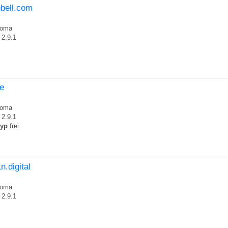
nbell.com
roma
2.9.1
ce
roma
2.9.1
typ
frei
n.digital
roma
2.9.1