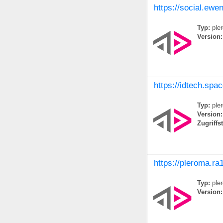
https://social.ewe
Typ:
ple
Version:
https://idtech.spa
Typ:
ple
Version:
Zugriffs
https://pleroma.ra1
Typ:
ple
Version: