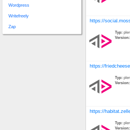
Wordpress
Writefreely
https://social.mos
Zap
Typ:
ple
Version:
https://friedchees
Typ:
ple
Version:
https://habitat.zel
Typ:
ple
Version: