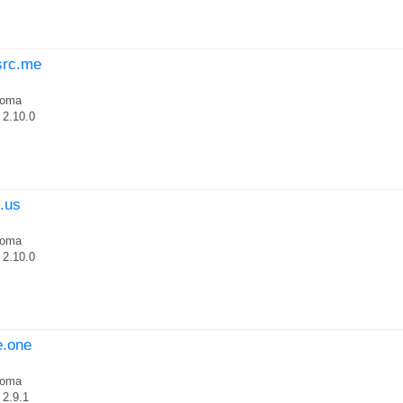
src.me
roma
2.10.0
e.us
roma
2.10.0
le.one
roma
2.9.1