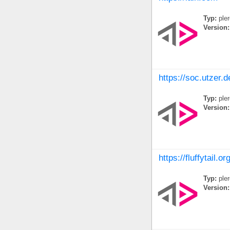
Typ:
ple
Version:
https://soc.utzer.d
Typ:
ple
Version:
https://fluffytail.or
Typ:
ple
Version: