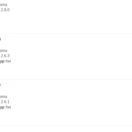
roma
2.8.0
a
roma
2.6.3
typ
frei
e
roma
2.6.1
typ
frei