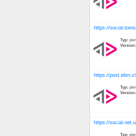
https://social.toms
Typ:
ple
Version:
https://post.ebin.c
Typ:
ple
Version:
https://social.net.
Typ:
ple