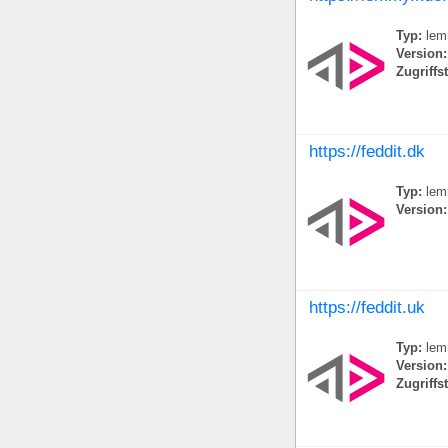
Typ:
lem
Version:
Zugriffs
https://feddit.dk
Typ:
lem
Version:
https://feddit.uk
Typ:
lem
Version:
Zugriffs