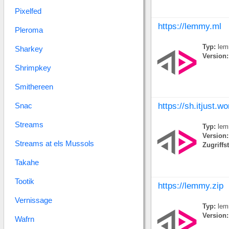
Pixelfed
https://lemmy.ml
Pleroma
Typ:
lem
Sharkey
Version:
Shrimpkey
Smithereen
Snac
https://sh.itjust.w
Streams
Typ:
lem
Version:
Streams at els Mussols
Zugriffs
Takahe
Tootik
https://lemmy.zip
Vernissage
Typ:
lem
Version:
Wafrn