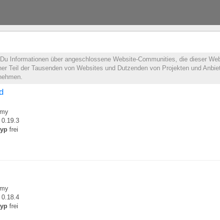
t Du Informationen über angeschlossene Website-Communities, die dieser Web
leiner Teil der Tausenden von Websites und Dutzenden von Projekten und Anbie
lnehmen.
d
my
0.19.3
typ
frei
my
0.18.4
typ
frei