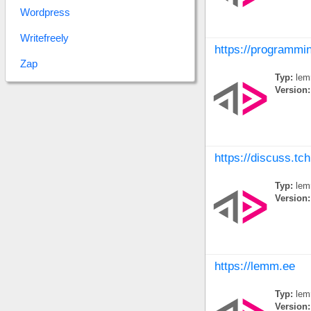
Wordpress
Writefreely
https://programmi
Zap
Typ:
lem
Version:
https://discuss.tc
Typ:
lem
Version:
https://lemm.ee
Typ:
lem
Version: