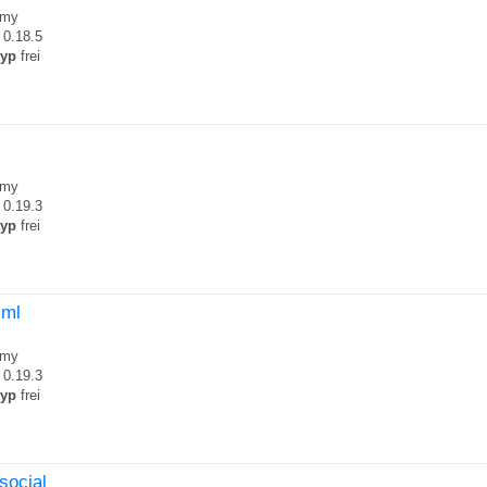
my
0.18.5
typ
frei
my
0.19.3
typ
frei
.ml
my
0.19.3
typ
frei
social