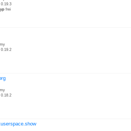
0.19.3
typ
frei
my
0.19.2
org
my
0.18.2
uxuserspace.show