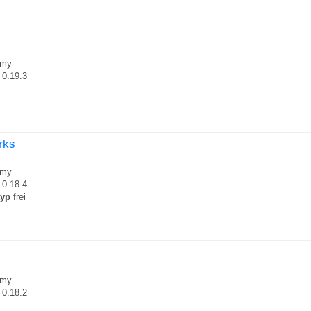
my
0.19.3
orks
my
0.18.4
typ
frei
my
0.18.2