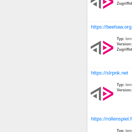
Zugriffs
https://beehaw.org
Typ:
lem
Version:
Zugriffs
https://slrpnk.net
Typ:
lem
Version:
https://rollenspiel
Typ:
lem