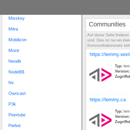
Microdotblog
Misskey
Communities
Mitra
Auf dieser Seite findens
Mobilizon
sind. Dies ist nur ein k
Kommunikationsnetz tei
Mostr
https://lemmy.worl
Neodb
Typ:
lem
NodeBB
Version:
Zugriffs
Nx
Owncast
https://lemmy.ca
P3k
Typ:
lem
Peertube
Version:
Zugriffs
Piefed