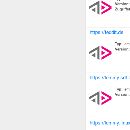
Version:
Zugriffs
https://feddit.de
Typ:
lem
Version:
https://lemmy.sdf.
Typ:
lem
Version:
https://lemmy.lin