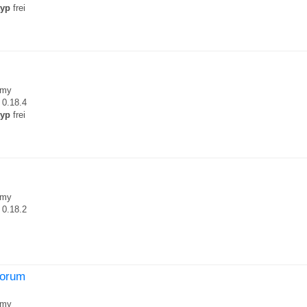
typ
frei
my
0.18.4
typ
frei
my
0.18.2
.forum
my