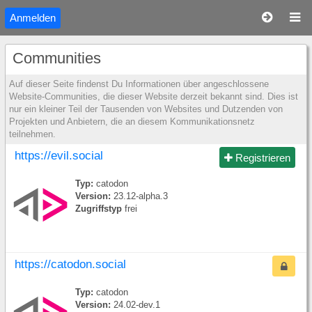
Anmelden
Communities
Auf dieser Seite findenst Du Informationen über angeschlossene
Website-Communities, die dieser Website derzeit bekannt sind. Dies ist
nur ein kleiner Teil der Tausenden von Websites und Dutzenden von
Projekten und Anbietern, die an diesem Kommunikationsnetz
teilnehmen.
https://evil.social
Registrieren
Typ:
catodon
Version:
23.12-alpha.3
Zugriffstyp
frei
https://catodon.social
Typ:
catodon
Version:
24.02-dev.1