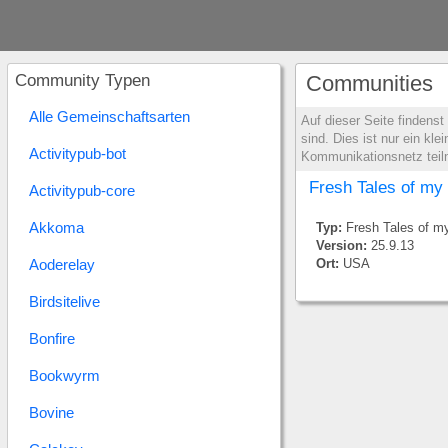
Community Typen
Communities
Alle Gemeinschaftsarten
Auf dieser Seite findens
sind. Dies ist nur ein k
Activitypub-bot
Kommunikationsnetz tei
Fresh Tales of my L
Activitypub-core
Akkoma
Typ:
Fresh Tales of my
Version:
25.9.13
Aoderelay
Ort:
USA
Birdsitelive
Bonfire
Bookwyrm
Bovine