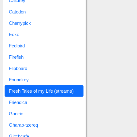
Calckey
Catodon
Cherrypick
Ecko
Fedibird
Firefish
Flipboard
Foundkey
Fresh Tales of my Life (streams)
Friendica
Gancio
Gharab-tzereq
Glitchcafe