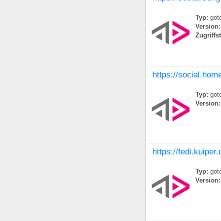
Typ:
goto
Version:
Zugriffs
https://social.home
Typ:
goto
Version:
https://fedi.kuiper
Typ:
goto
Version: