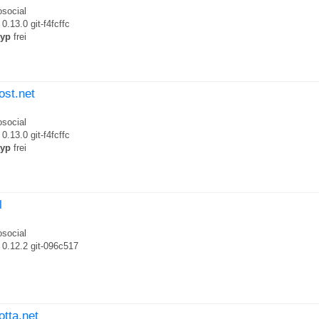
social
0.13.0 git-f4fcffc
typ
frei
post.net
social
0.13.0 git-f4fcffc
typ
frei
l
social
0.12.2 git-096c517
otta.net