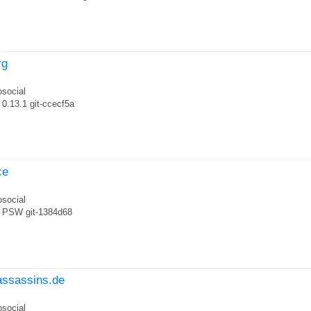
rg
social
0.13.1 git-ccecf5a
ce
social
PSW git-1384d68
-assassins.de
social