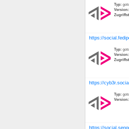
Typ:
goto
Version:
Zugriffs
https://social.fedi
Typ:
goto
Version:
Zugriffs
https://cyb3r.socia
Typ:
goto
Version:
https://social.seng