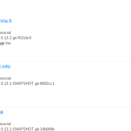
irta.fi
social
0.13.2 git-f5314c0
typ
frei
t.info
social
0.13.1-SNAPSHOT git-8692cc1
al
social
0.13.1-SNAPSHOT git-14b684b