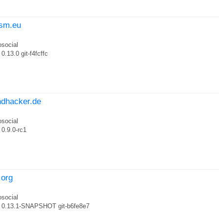
pesm.eu
social
0.13.0 git-f4fcffc
endhacker.de
social
0.9.0-rc1
.org
social
0.13.1-SNAPSHOT git-b6fe8e7