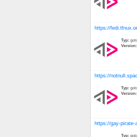
https://fedi.tfnux.o
Typ:
goto
Version:
https://notnull.spa
Typ:
goto
Version:
https://gay-pirate
Typ:
goto