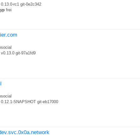
0.13.0-rc1 git-0e2c342
typ
frei
tier.com
social
v0.13.0 git-97a1fd9
l
social
0.12.1-SNAPSHOT git-eb17000
-dev.svc.0x0a.network