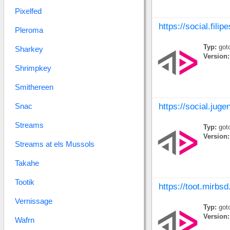
Pixelfed
https://social.fili
Pleroma
Typ:
goto
Sharkey
Version:
Shrimpkey
Smithereen
Snac
https://social.jug
Streams
Typ:
goto
Version:
Streams at els Mussols
Takahe
Tootik
https://toot.mirbsd
Vernissage
Typ:
goto
Version:
Wafrn