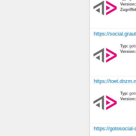
Version:
Zugriffs
https://social.grau
Typ:
goto
Version:
https://toet.dnzm.n
Typ:
goto
Version:
https://gotosocial