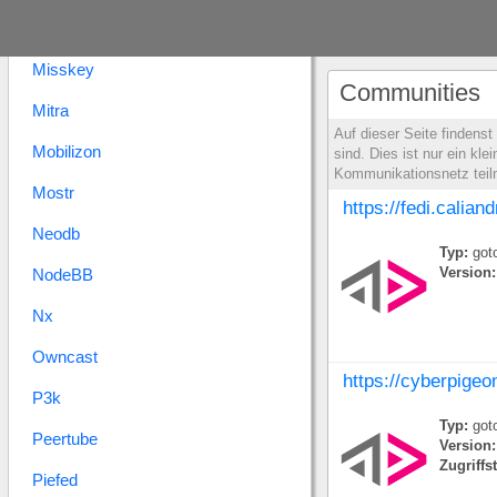
Microdotblog
Misskey
Communities
Mitra
Auf dieser Seite findens
Mobilizon
sind. Dies ist nur ein k
Kommunikationsnetz tei
Mostr
https://fedi.calian
Neodb
Typ:
goto
NodeBB
Version:
Nx
Owncast
https://cyberpigeo
P3k
Typ:
goto
Peertube
Version:
Zugriffs
Piefed