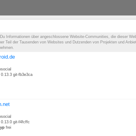
t Du Informationen über angeschlossene Website-Communities, die dieser Web
leiner Teil der Tausenden von Websites und Dutzenden von Projekten und Anbie
lnehmen.
droid.de
social
0.13.3 git-fb3e3ca
n.net
social
0.13.0 git-f4fcffc
typ
frei