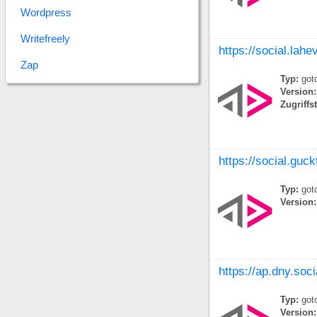
Wordpress
Writefreely
https://social.lahev
Zap
Typ:
goto
Version:
Zugriffs
https://social.guck
Typ:
goto
Version:
https://ap.dny.soci
Typ:
goto
Version: