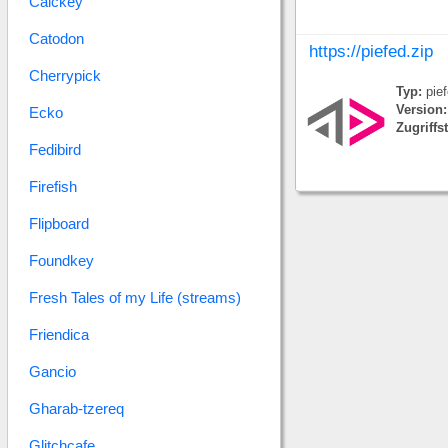
Calckey
Catodon
https://piefed.zip
Cherrypick
Typ:
pief
Version:
Ecko
Zugriffs
Fedibird
Firefish
Flipboard
Foundkey
Fresh Tales of my Life (streams)
Friendica
Gancio
Gharab-tzereq
Glitchcafe