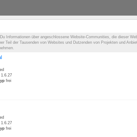
t Du Informationen über angeschlossene Website-Communities, die dieser Web
leiner Teil der Tausenden von Websites und Dutzenden von Projekten und Anbie
lnehmen.
al
ed
1.6.27
typ
frei
ed
1.6.27
typ
frei