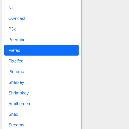
Nx
Owncast
P3k
Peertube
Piefed
Pixelfed
Pleroma
Sharkey
Shrimpkey
Smithereen
Snac
Streams