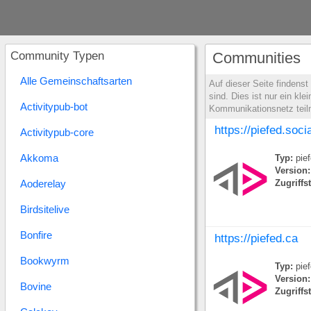
Community Typen
Communities
Alle Gemeinschaftsarten
Auf dieser Seite findens
sind. Dies ist nur ein k
Activitypub-bot
Kommunikationsnetz tei
https://piefed.soci
Activitypub-core
Akkoma
Typ:
pief
Version:
Aoderelay
Zugriffs
Birdsitelive
Bonfire
https://piefed.ca
Bookwyrm
Typ:
pief
Version:
Bovine
Zugriffs