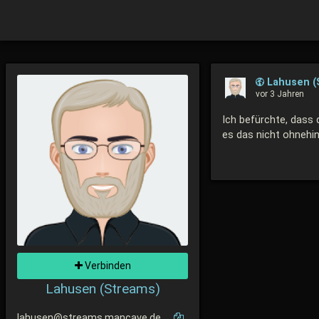
Lahusen (
vor 3 Jahren
Ich befürchte, dass 
es das nicht ohnehin
Verbinden
Lahusen (Streams)
lahusen@streams.mancave.de