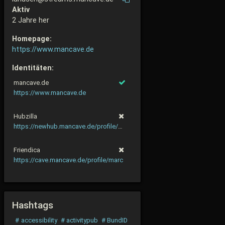
Aktiv
2 Jahre her
Homepage:
https://www.mancave.de
Identitäten:
mancave.de
https://www.mancave.de
Hubzilla
https://newhub.mancave.de/profile/marc
Friendica
https://cave.mancave.de/profile/marc
Hashtags
#
accessibility
#
activitypub
#
BundID